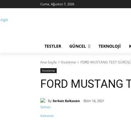
Cuma, Ağustos 7, 2026
TESTLER
GÜNCEL
TEKNOLOJI
Ana Sayfa
İnceleme
FORD MUSTANG TEST SÜRÜŞ
İnceleme
FORD MUSTANG T
By
Serkan Kalkavan
Ekim 14, 2021
Paylaş