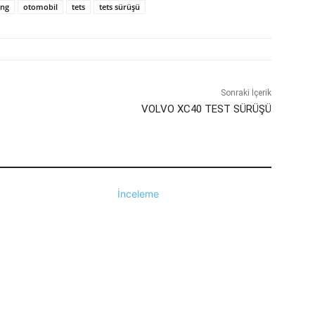
ng
otomobil
tets
tets sürüşü
Sonraki İçerik
VOLVO XC40 TEST SÜRÜŞÜ
İnceleme