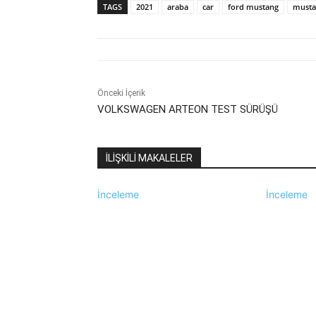
TAGS
2021
araba
car
ford mustang
musta
Önceki İçerik
VOLKSWAGEN ARTEON TEST SÜRÜŞÜ
İLİŞKİLİ MAKALELER
İnceleme
İnceleme