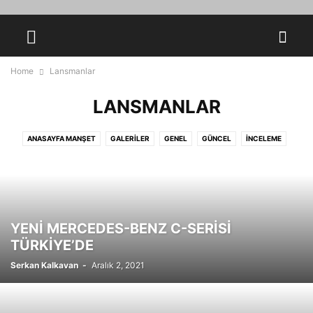
Home
Lansmanlar
LANSMANLAR
ANASAYFA MANŞET
GALERILER
GENEL
GÜNCEL
İNCELEME
KAMPANYALAR
KONSEPTLER
KÖŞE YAZISI
LANSMANLAR
TEKNOLOJI
TESTLER
YENİ MERCEDES-BENZ C-SERİSİ
TÜRKİYE’DE
Serkan Kalkavan
-
Aralık 2, 2021